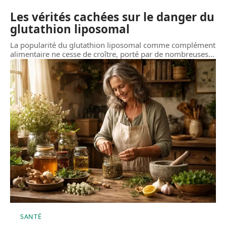
Les vérités cachées sur le danger du
glutathion liposomal
La popularité du glutathion liposomal comme complément
alimentaire ne cesse de croître, porté par de nombreuses
…
SANTÉ