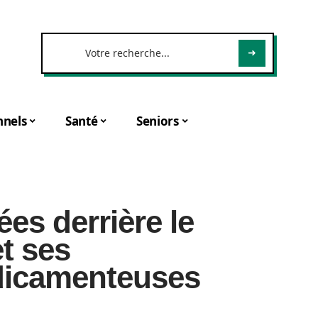
nnels
Santé
Seniors
ées derrière le
et ses
dicamenteuses