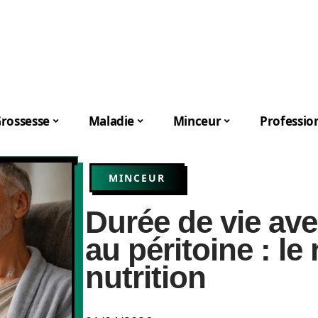
rossesse
Maladie
Minceur
Professio
MINCEUR
Durée de vie av
au péritoine : le 
nutrition