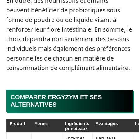
En outre, des nourrissons et enfants
peuvent bénéficier de probiotiques sous
forme de poudre ou de liquide visant à
renforcer leur flore intestinale. En somme, le
choix dépendra non seulement des besoins
individuels mais également des préférences
personnelles de chacun en matière de
consommation de complément alimentaire.
COMPARER ERGYZYM ET SES
ALTERNATIVES
Produit
Forme
Ingrédients
Avantages
I
principaux
Enzymes
Facilite la