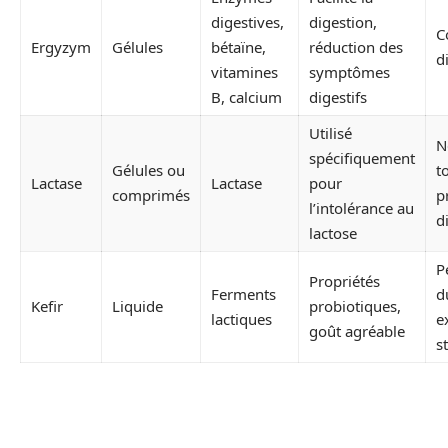
digestives,
digestion,
C
Ergyzym
Gélules
bétaïne,
réduction des
d
vitamines
symptômes
B, calcium
digestifs
Utilisé
N
spécifiquement
Gélules ou
t
Lactase
Lactase
pour
comprimés
p
l’intolérance au
d
lactose
P
Propriétés
Ferments
d
Kefir
Liquide
probiotiques,
lactiques
e
goût agréable
s