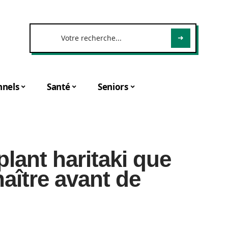
nnels
Santé
Seniors
lant haritaki que
aître avant de